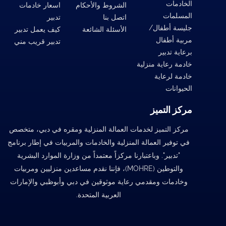
الخادمات
الشروط والأحكام
اسعار خادمات
المسلمات
اتصل بنا
تدبير
جليسة أطفال/
الأسئلة الشائعة
كيف يعمل تدبير
مربية أطفال
تدبير قريب مني
برعاية تدبير
خادمة رعاية منزلية
خادمة لرعاية
الحيوانات
مركز التميز
مركز التميز لخدمات العمالة المنزلية ومقره في دبي، متخصص
في توفير العمالة المنزلية والخادمات والمربيات في إطار برنامج
"تدبير". وباعتبارنا مركزاً معتمداً من وزارة الموارد البشرية
والتوطين (MOHRE)، فإننا نقدم مساعدين منزليين ومربيات
وخادمات ومقدمي رعاية موثوقين في دبي وأبوظبي والإمارات
العربية المتحدة.