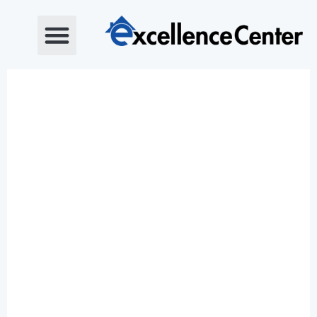
خطي
لى
لمحتوى