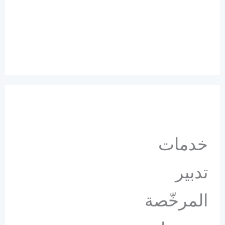
خدمات
تدبير
المرخّصة