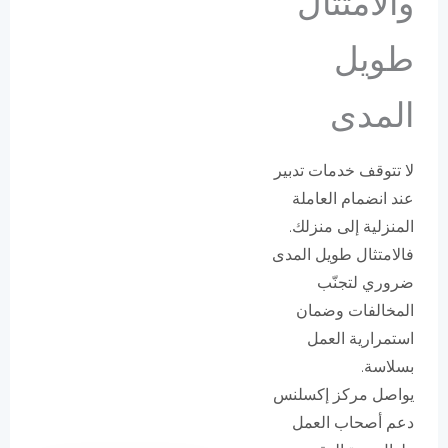
والامتثال
طويل
المدى
لا تتوقف خدمات تدبير
عند انضمام العاملة
المنزلية إلى منزلك.
فالامتثال طويل المدى
ضروري لتجنّب
المخالفات وضمان
استمرارية العمل
بسلاسة.
يواصل مركز إكسلنس
دعم أصحاب العمل