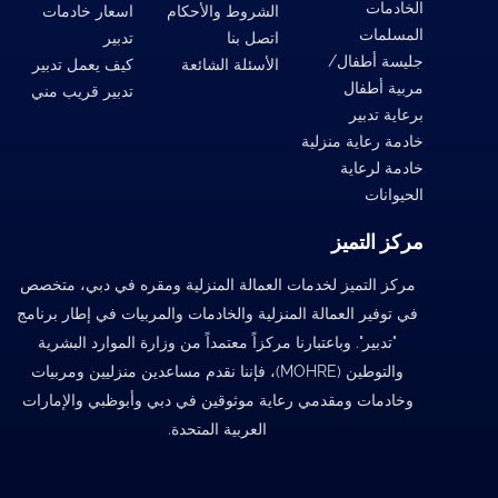
الخادمات
الشروط والأحكام
اسعار خادمات
المسلمات
اتصل بنا
تدبير
جليسة أطفال/
الأسئلة الشائعة
كيف يعمل تدبير
مربية أطفال
تدبير قريب مني
برعاية تدبير
خادمة رعاية منزلية
خادمة لرعاية
الحيوانات
مركز التميز
مركز التميز لخدمات العمالة المنزلية ومقره في دبي، متخصص
في توفير العمالة المنزلية والخادمات والمربيات في إطار برنامج
"تدبير". وباعتبارنا مركزاً معتمداً من وزارة الموارد البشرية
والتوطين (MOHRE)، فإننا نقدم مساعدين منزليين ومربيات
وخادمات ومقدمي رعاية موثوقين في دبي وأبوظبي والإمارات
العربية المتحدة.