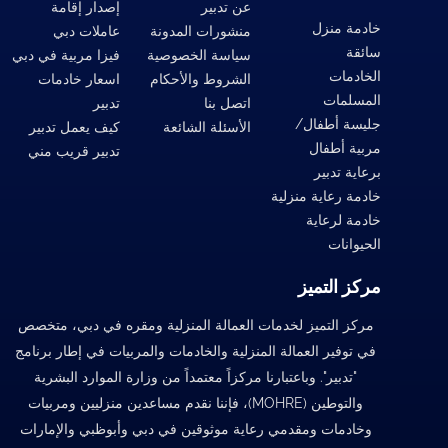
عن تدبير
إصدار إقامة
خادمة منزل
منشورات المدونة
عاملات دبي
سائقة
سياسة الخصوصية
فيزا مربية في دبي
الخادمات
الشروط والأحكام
اسعار خادمات
المسلمات
اتصل بنا
تدبير
جليسة أطفال/
الأسئلة الشائعة
كيف يعمل تدبير
مربية أطفال
تدبير قريب مني
برعاية تدبير
خادمة رعاية منزلية
خادمة لرعاية
الحيوانات
مركز التميز
مركز التميز لخدمات العمالة المنزلية ومقره في دبي، متخصص
في توفير العمالة المنزلية والخادمات والمربيات في إطار برنامج
"تدبير". وباعتبارنا مركزاً معتمداً من وزارة الموارد البشرية
والتوطين (MOHRE)، فإننا نقدم مساعدين منزليين ومربيات
وخادمات ومقدمي رعاية موثوقين في دبي وأبوظبي والإمارات