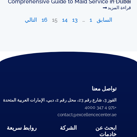
يونيو 22, 2024
Comprehensive Guide to Maid Service in Dubai
قراءة المزيد
السابق
1
…
13
14
15
16
التالي
تواصل معنا
القوز 3، شارع رقم 23، محل رقم 2، دبي، الإمارات العربية المتحدة
+971 4 347 4000
contact@excellencecenter.ae
ابحث عن
الشركة
روابط سريعة
خادمات