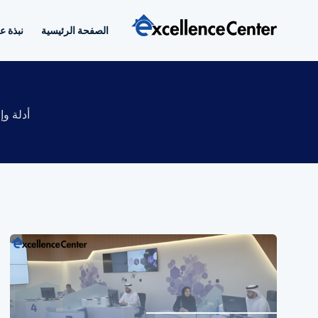
خطي
لى
الصفحة الرئيسية
نبذة ع
لمحتوى
أدلة و