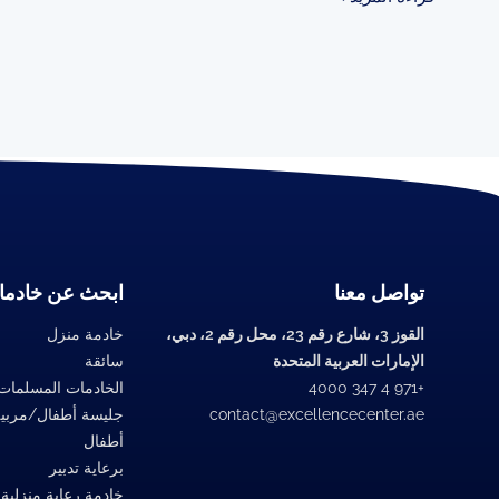
تواصل معنا
ابحث عن خادما
القوز 3، شارع رقم 23، محل رقم 2، دبي،
خادمة منزل
الإمارات العربية المتحدة
سائقة
+971 4 347 4000
الخادمات المسلمات
contact@excellencecenter.ae
جليسة أطفال/مربي
أطفال
برعاية تدبير
خادمة رعاية منزلية