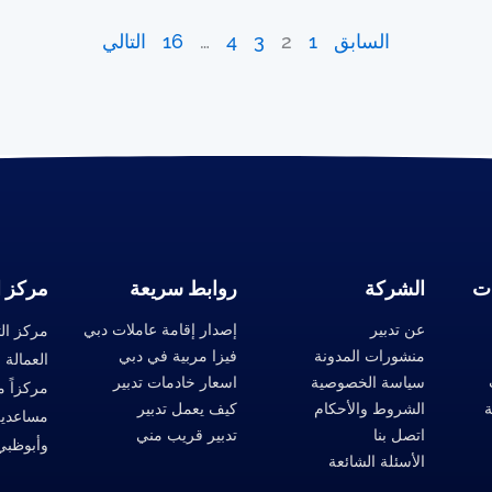
السابق
1
2
3
4
…
16
التالي
ت
الشركة
روابط سريعة
مركز ا
عن تدبير
إصدار إقامة عاملات دبي
مركز ال
منشورات المدونة
فيزا مربية في دبي
العمالة 
سياسة الخصوصية
اسعار خادمات تدبير
ة
الشروط والأحكام
كيف يعمل تدبير
مساعدين
اتصل بنا
تدبير قريب مني
وأبوظبي 
الأسئلة الشائعة