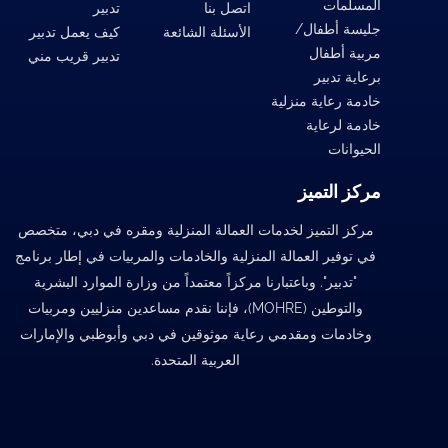
المسلمات
اتصل بنا
تدبير
جليسة أطفال/
الأسئلة الشائعة
كيف يعمل تدبير
مربية أطفال
تدبير قريب مني
برعاية تدبير
خادمة رعاية منزلية
خادمة لرعاية
الحيوانات
مركز التميز
مركز التميز لخدمات العمالة المنزلية ومقره في دبي، متخصص
في توفير العمالة المنزلية والخادمات والمربيات في إطار برنامج
"تدبير". وباعتبارنا مركزاً معتمداً من وزارة الموارد البشرية
والتوطين (MOHRE)، فإننا نقدم مساعدين منزليين ومربيات
وخادمات ومقدمي رعاية موثوقين في دبي وأبوظبي والإمارات
العربية المتحدة.