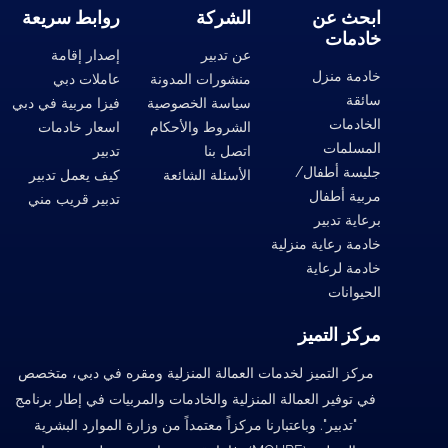
ابحث عن
الشركة
روابط سريعة
خادمات
عن تدبير
إصدار إقامة
خادمة منزل
منشورات المدونة
عاملات دبي
سائقة
سياسة الخصوصية
فيزا مربية في دبي
الخادمات
الشروط والأحكام
اسعار خادمات
المسلمات
اتصل بنا
تدبير
جليسة أطفال/
الأسئلة الشائعة
كيف يعمل تدبير
مربية أطفال
تدبير قريب مني
برعاية تدبير
خادمة رعاية منزلية
خادمة لرعاية
الحيوانات
مركز التميز
مركز التميز لخدمات العمالة المنزلية ومقره في دبي، متخصص
في توفير العمالة المنزلية والخادمات والمربيات في إطار برنامج
"تدبير". وباعتبارنا مركزاً معتمداً من وزارة الموارد البشرية