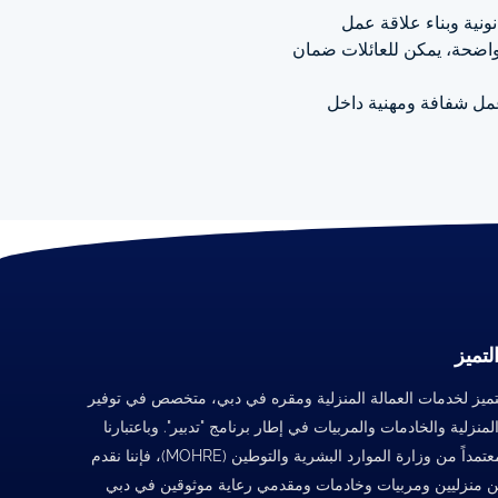
ونية وبناء علاقة عمل
واضحة، يمكن للعائلات ضمان
مل شفافة ومهنية داخل
لتميز
تميز لخدمات العمالة المنزلية ومقره في دبي، متخصص في توفير
المنزلية والخادمات والمربيات في إطار برنامج "تدبير". وباعتبارنا
مركزاً معتمداً من وزارة الموارد البشرية والتوطين (MOHRE)، فإننا نقدم
 منزليين ومربيات وخادمات ومقدمي رعاية موثوقين في دبي