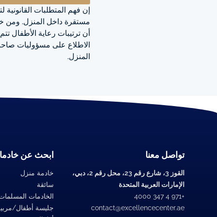
إن فهم المتطلبات القانونية 
مستقرة داخل المنزل. ومن خلا
أن ترتيبات رعاية الأطفال تتم
الاطلاع على مسؤوليات صاحب 
المنزل.
تواصل معنا
ابحث عن خادما
القوز 3، شارع رقم 23، محل رقم 2، دبي،
خادمة منزل
الإمارات العربية المتحدة
سائقة
+971 4 347 4000
الخادمات المسلمات
contact@excellencecenter.ae
جليسة أطفال/مربي